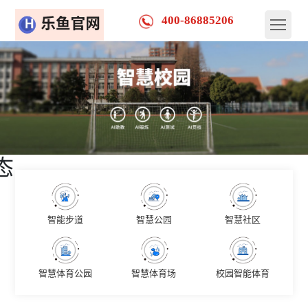
400-86885206
态
智能步道
智慧公园
智慧社区
智慧体育公园
智慧体育场
校园智能体育