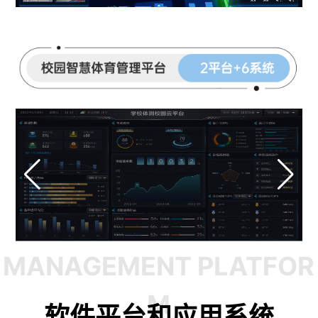
智慧园林&公园管理后台
可视化驾驶舱
作业人员APP
游客小程序
MANAGEMENT PLATFOR
M
软件平台和应用系统