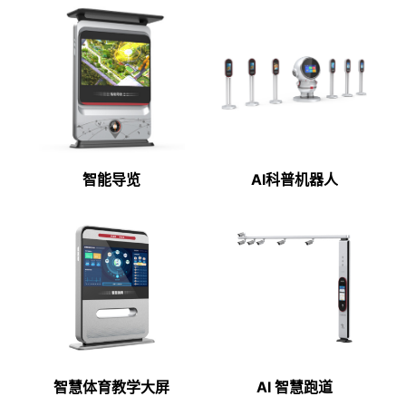
智能导览
AI科普机器人
智慧体育教学大屏
AI 智慧跑道