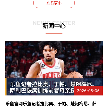
查看更多
NEWS CENTER
新闻中心
2026-08-05
乐鱼官网乐鱼记者拉比奥、于帕、楚阿梅尼、萨利